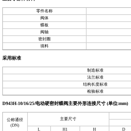
零件名称
阀体
蝶板
阀轴
密封圈
填料
采用标准
制造标准
法兰标准
结构长度标准
检验标准
D943H-10/16/25/
电动硬密封蝶阀主要外形连接尺寸
(
单位
:mm)
主要尺寸
公称通径
(DN)
L
H1
H
D