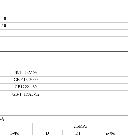
-10
-10
JB/T 8527-97
GB9113-2000
GB12221-89
GB/T 13927-92
格
2.5MPa
n-
Ф
d
D
D1
n-
Ф
d