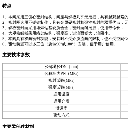
特点
1
、本阀采用三偏心密封结构，阀座与蝶板几乎无磨损，具有越观越紧
2
、密封圈选用不锈钢制作，具有金属硬密封和弹性密封的双重优点，
3
、碟板密封面采用堆焊钴基硬质合金，密封面耐磨损，使用寿命长．
4
、大规格蝶板采用绗架结构，强度高，过流面积大，流阻小。
5
、本阀具有双向密封功能，安装时不受介质流向的限制，也不受空间
6
、驱动装置可以多工位（旋转
90°
或
180°
）安装，便于用户使用。
主要技术参数
公称通径
DN
（
mm)
公称压力
PN
（
MPa)
密封试验
(MPa)
强度试验
(MPa)
适用温度
适用介质
泄漏率
驱动方式
主要零部件材料