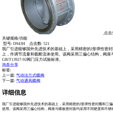
点击
关键规格/功能
型号: D943H
点击数: 521
我厂引进能够国外先进技术的基础上，采用精密的J形弹性密封
上，作调节流量和载断流体使用。该阀采用三偏心结构，阀座
GB/T13927-92阀门压力试验标准。
询盘
分享
标签:
上一篇:
气动法兰式蝶阀
下一篇:
气动通风蝶阀
详细信息
我厂引进能够国外先进技术的基础上，采用精密的
J
形弹性密封圈和三偏
使用。该阀采用三偏心结构，阀座与碟板密封面均采用不同硬度和不锈