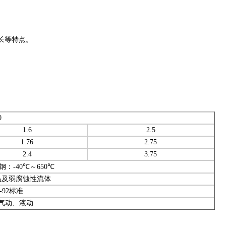
长等特点。
0
1.6
2.5
1.76
2.75
2.4
3.75
钢：
-40
℃～
650
℃
品及弱腐蚀性流体
-92
标准
气动、液动