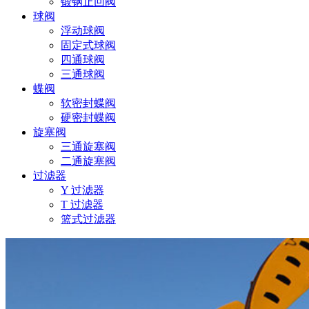
锻钢止回阀
球阀
浮动球阀
固定式球阀
四通球阀
三通球阀
蝶阀
软密封蝶阀
硬密封蝶阀
旋塞阀
三通旋塞阀
二通旋塞阀
过滤器
Y 过滤器
T 过滤器
篮式过滤器