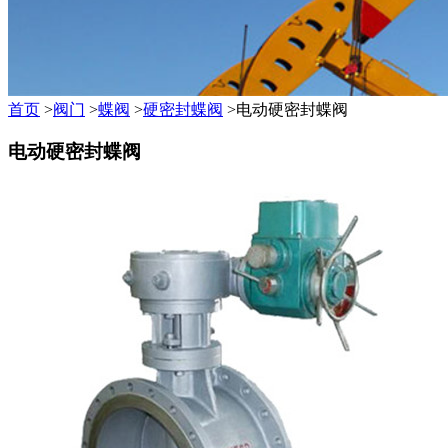
首页
>
阀门
>
蝶阀
>
硬密封蝶阀
>电动硬密封蝶阀
电动硬密封蝶阀