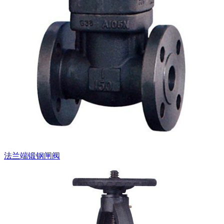
法兰端锻钢闸阀