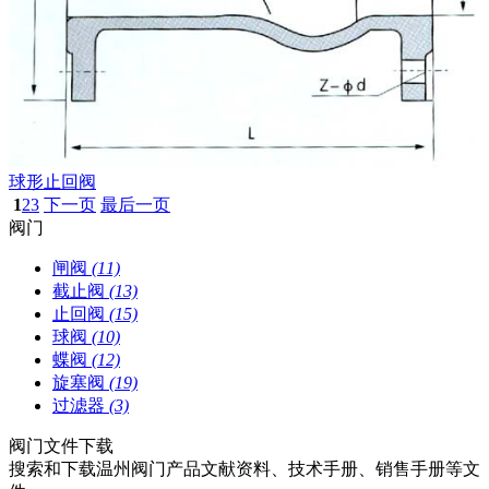
球形止回阀
1
2
3
下一页
最后一页
阀门
闸阀
(11)
截止阀
(13)
止回阀
(15)
球阀
(10)
蝶阀
(12)
旋塞阀
(19)
过滤器
(3)
阀门文件下载
搜索和下载温州阀门产品文献资料、技术手册、销售手册等文