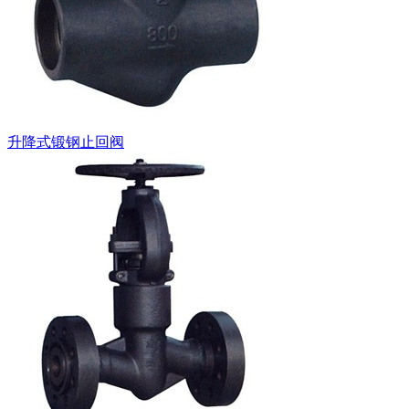
升降式锻钢止回阀