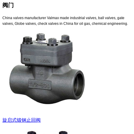
阀门
China valves manufacturer Valmax made industrial valves, ball valves, gate
valves, Globe valves, check valves in China for oil gas, chemical engineering.
旋启式锻钢止回阀