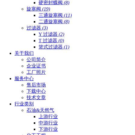
硬密封蝶阀
(8)
旋塞阀
(19)
三通旋塞阀
(11)
二通旋塞阀
(8)
过滤器
(3)
Y 过滤器
(2)
T 过滤器
(0)
篮式过滤器
(1)
关于我们
公司简介
企业证书
工厂照片
服务中心
售后市场
下载中心
技术文章
行业类别
石油&天然气
上游行业
中游行业
下游行业