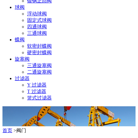
锻钢止回阀
球阀
浮动球阀
固定式球阀
四通球阀
三通球阀
蝶阀
软密封蝶阀
硬密封蝶阀
旋塞阀
三通旋塞阀
二通旋塞阀
过滤器
Y 过滤器
T 过滤器
篮式过滤器
首页
>阀门