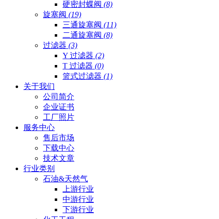
硬密封蝶阀
(8)
旋塞阀
(19)
三通旋塞阀
(11)
二通旋塞阀
(8)
过滤器
(3)
Y 过滤器
(2)
T 过滤器
(0)
篮式过滤器
(1)
关于我们
公司简介
企业证书
工厂照片
服务中心
售后市场
下载中心
技术文章
行业类别
石油&天然气
上游行业
中游行业
下游行业