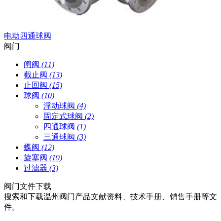
电动四通球阀
阀门
闸阀
(11)
截止阀
(13)
止回阀
(15)
球阀
(10)
浮动球阀
(4)
固定式球阀
(2)
四通球阀
(1)
三通球阀
(3)
蝶阀
(12)
旋塞阀
(19)
过滤器
(3)
阀门文件下载
搜索和下载温州阀门产品文献资料、技术手册、销售手册等文
件。