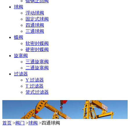
锻钢止回阀
球阀
浮动球阀
固定式球阀
四通球阀
三通球阀
蝶阀
软密封蝶阀
硬密封蝶阀
旋塞阀
三通旋塞阀
二通旋塞阀
过滤器
Y 过滤器
T 过滤器
篮式过滤器
首页
>
阀门
>
球阀
>四通球阀