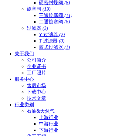
硬密封蝶阀
(8)
旋塞阀
(19)
三通旋塞阀
(11)
二通旋塞阀
(8)
过滤器
(3)
Y 过滤器
(2)
T 过滤器
(0)
篮式过滤器
(1)
关于我们
公司简介
企业证书
工厂照片
服务中心
售后市场
下载中心
技术文章
行业类别
石油&天然气
上游行业
中游行业
下游行业