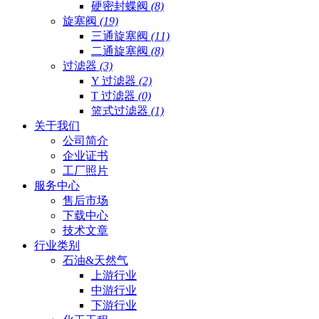
硬密封蝶阀
(8)
旋塞阀
(19)
三通旋塞阀
(11)
二通旋塞阀
(8)
过滤器
(3)
Y 过滤器
(2)
T 过滤器
(0)
篮式过滤器
(1)
关于我们
公司简介
企业证书
工厂照片
服务中心
售后市场
下载中心
技术文章
行业类别
石油&天然气
上游行业
中游行业
下游行业