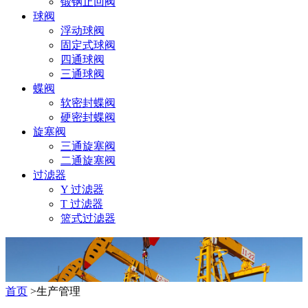
锻钢止回阀
球阀
浮动球阀
固定式球阀
四通球阀
三通球阀
蝶阀
软密封蝶阀
硬密封蝶阀
旋塞阀
三通旋塞阀
二通旋塞阀
过滤器
Y 过滤器
T 过滤器
篮式过滤器
首页
>生产管理