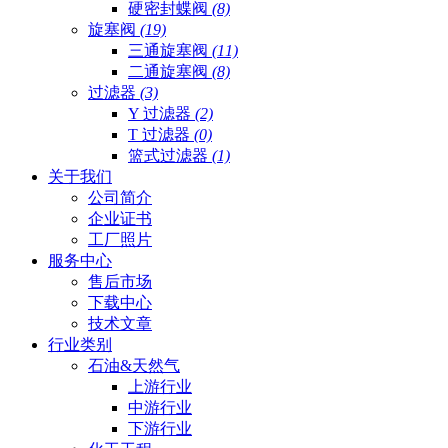
硬密封蝶阀
(8)
旋塞阀
(19)
三通旋塞阀
(11)
二通旋塞阀
(8)
过滤器
(3)
Y 过滤器
(2)
T 过滤器
(0)
篮式过滤器
(1)
关于我们
公司简介
企业证书
工厂照片
服务中心
售后市场
下载中心
技术文章
行业类别
石油&天然气
上游行业
中游行业
下游行业