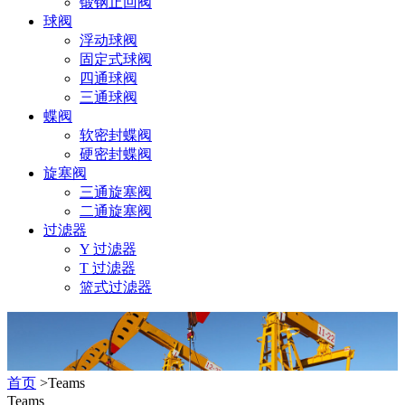
锻钢止回阀
球阀
浮动球阀
固定式球阀
四通球阀
三通球阀
蝶阀
软密封蝶阀
硬密封蝶阀
旋塞阀
三通旋塞阀
二通旋塞阀
过滤器
Y 过滤器
T 过滤器
篮式过滤器
首页
>Teams
Teams