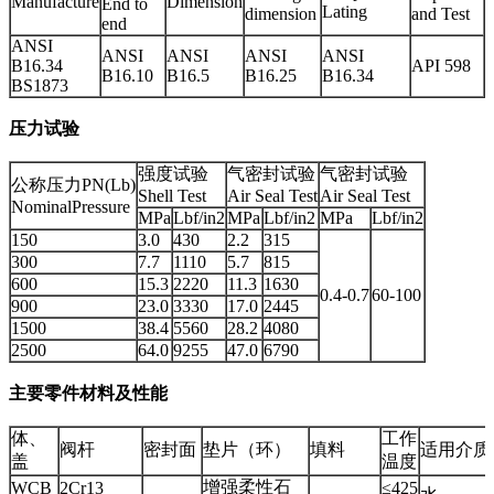
Manufacture
Dimension
End to
Lating
dimension
and Test
end
ANSI
ANSI
ANSI
ANSI
ANSI
B16.34
API 598
B16.10
B16.5
B16.25
B16.34
BS1873
压力试验
强度试验
气密封试验
气密封试验
公称压力PN(Lb)
Shell Test
Air Seal Test
Air Seal Test
NominalPressure
MPa
Lbf/in2
MPa
Lbf/in2
MPa
Lbf/in2
150
3.0
430
2.2
315
300
7.7
1110
5.7
815
600
15.3
2220
11.3
1630
0.4-0.7
60-100
900
23.0
3330
17.0
2445
1500
38.4
5560
28.2
4080
2500
64.0
9255
47.0
6790
主要零件材料及性能
体、
工作
阀杆
密封面
垫片（环）
填料
适用介质
盖
温度
增强柔性石
WCB
2Cr13
≤425