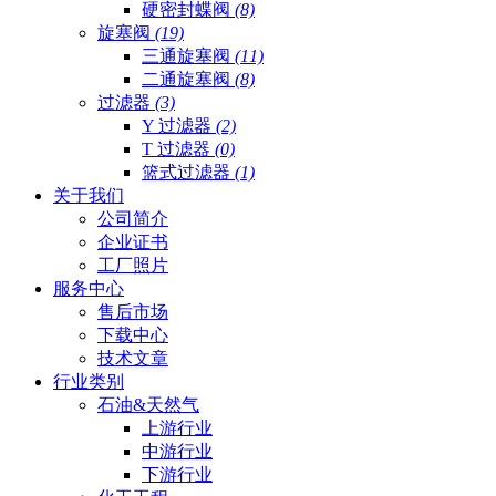
硬密封蝶阀
(8)
旋塞阀
(19)
三通旋塞阀
(11)
二通旋塞阀
(8)
过滤器
(3)
Y 过滤器
(2)
T 过滤器
(0)
篮式过滤器
(1)
关于我们
公司简介
企业证书
工厂照片
服务中心
售后市场
下载中心
技术文章
行业类别
石油&天然气
上游行业
中游行业
下游行业