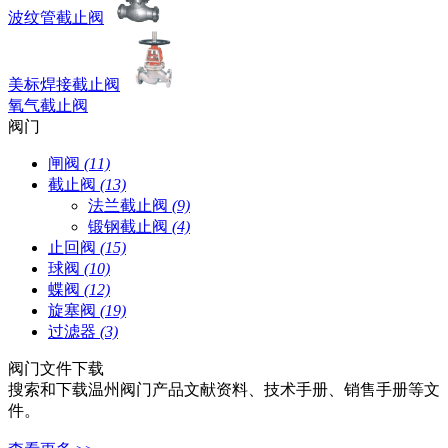
波纹管截止阀
美标焊接截止阀
氧气截止阀
阀门
闸阀
(11)
截止阀
(13)
法兰截止阀
(9)
锻钢截止阀
(4)
止回阀
(15)
球阀
(10)
蝶阀
(12)
旋塞阀
(19)
过滤器
(3)
阀门文件下载
搜索和下载温州阀门产品文献资料、技术手册、销售手册等文
件。