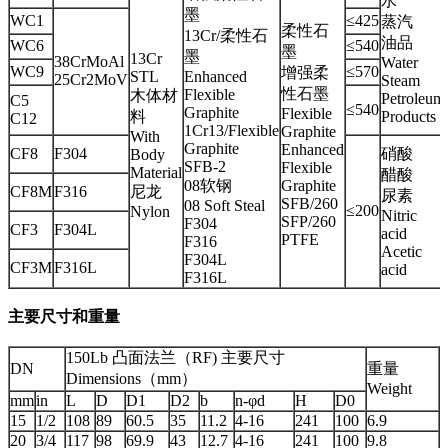
水
墨
WC1
≤425
蒸汽
柔性石
13Cr/柔性石
油品
WC6
≤540
墨
墨
13Cr
38CrMoAl
Water
WC9
≤570
增强柔
STL
Enhanced
25Cr2MoV
Steam
性石墨
Flexible
木体材
Petroleum
C5
≤540
Graphite
Flexible
料
Products
C12
1Cr13/Flexible
Graphite
With
Graphite
Enhanced
CF8
F304
硝酸
Body
SFB-2
Flexible
Material
醋酸
08软钢
Graphite
CF8M
F316
尼龙
尿素
SFB/260
08 Soft Steal
≤200
Nylon
Nitric
SFP/260
F304
CF3
F304L
acid
PTFE
F316
Acetic
F304L
CF3M
F316L
acid
F316L
主要尺寸和重量
150Lb 凸面法兰（RF) 主要尺寸
DN
重量
Dimensions（mm）
Weight
mm
in
L
D
D1
D2
b
n-φd
H
D0
15
1/2
108
89
60.5
35
11.2
4-16
241
100
6.9
20
3/4
117
98
69.9
43
12.7
4-16
241
100
9.8