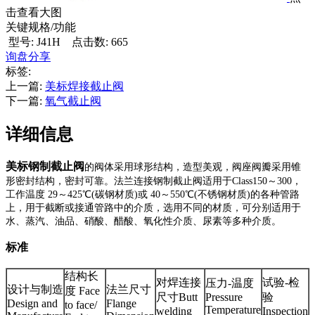
击查看大图
关键规格/功能
型号: J41H
点击数: 665
询盘
分享
标签:
上一篇:
美标焊接截止阀
下一篇:
氧气截止阀
详细信息
美标钢制截止阀
的阀体采用球形结构，造型美观，阀座阀瓣采用锥
形密封结构，密封可靠。法兰连接钢制截止阀适用于Class150～300，
工作温度 29～425℃(碳钢材质)或 40～550℃(不锈钢材质)的各种管路
上，用于截断或接通管路中的介质，选用不同的材质，可分别适用于
水、蒸汽、油品、硝酸、醋酸、氧化性介质、尿素等多种介质。
标准
结构长
对焊连接
试验-检
压力-温度
设计与制造
法兰尺寸
度 Face
尺寸Butt
Pressure
验
Design and
Flange
to face/
Temperature
welding
Inspection