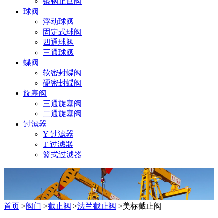
锻钢止回阀
球阀
浮动球阀
固定式球阀
四通球阀
三通球阀
蝶阀
软密封蝶阀
硬密封蝶阀
旋塞阀
三通旋塞阀
二通旋塞阀
过滤器
Y 过滤器
T 过滤器
篮式过滤器
首页
>
阀门
>
截止阀
>
法兰截止阀
>美标截止阀