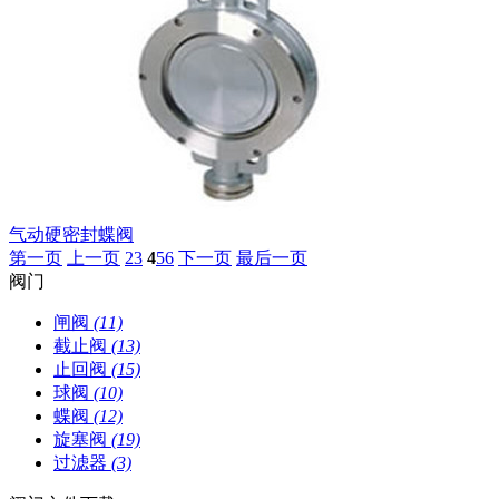
气动硬密封蝶阀
第一页
上一页
2
3
4
5
6
下一页
最后一页
阀门
闸阀
(11)
截止阀
(13)
止回阀
(15)
球阀
(10)
蝶阀
(12)
旋塞阀
(19)
过滤器
(3)