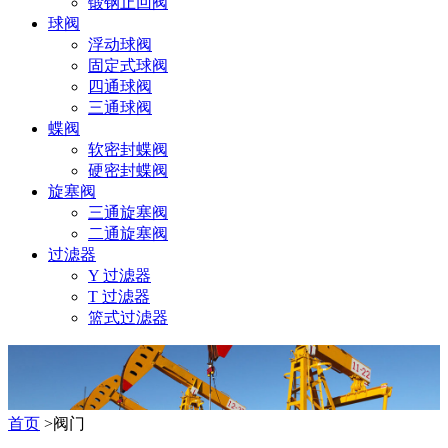
锻钢止回阀
球阀
浮动球阀
固定式球阀
四通球阀
三通球阀
蝶阀
软密封蝶阀
硬密封蝶阀
旋塞阀
三通旋塞阀
二通旋塞阀
过滤器
Y 过滤器
T 过滤器
篮式过滤器
首页
>阀门