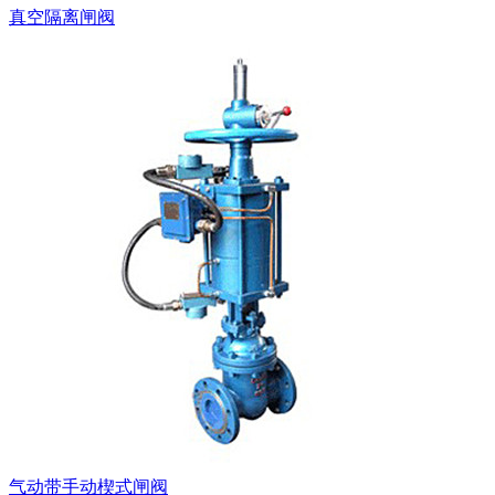
真空隔离闸阀
气动带手动楔式闸阀