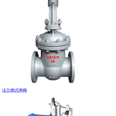
法兰楔式闸阀