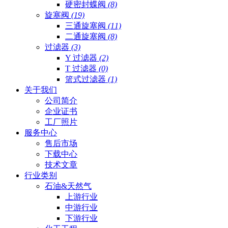
硬密封蝶阀
(8)
旋塞阀
(19)
三通旋塞阀
(11)
二通旋塞阀
(8)
过滤器
(3)
Y 过滤器
(2)
T 过滤器
(0)
篮式过滤器
(1)
关于我们
公司简介
企业证书
工厂照片
服务中心
售后市场
下载中心
技术文章
行业类别
石油&天然气
上游行业
中游行业
下游行业