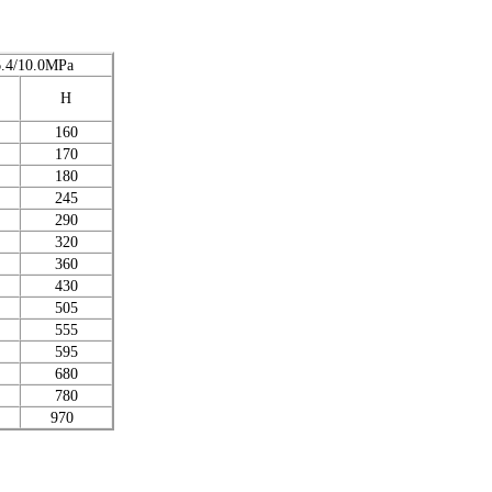
.4/10.0MPa
H
160
170
180
245
290
320
360
430
505
555
595
680
780
970