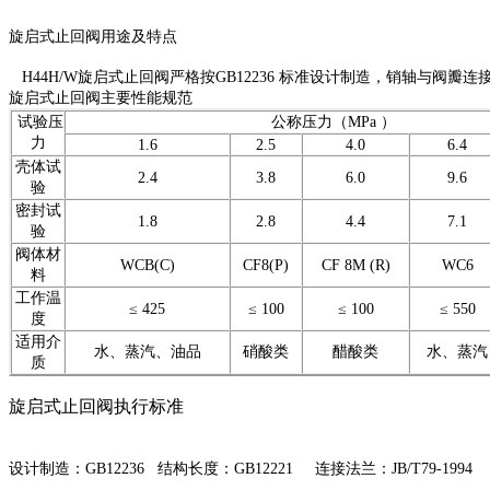
旋启式止回阀用途及特点
H44H/W
旋启式止回阀严格按
GB12236
标准设计制造，销轴与阀瓣连
旋启式止回阀主要性能规范
试验压
公称压力（
MPa
）
力
1.6
2.5
4.0
6.4
壳体试
2.4
3.8
6.0
9.6
验
密封试
1.8
2.8
4.4
7.1
验
阀体材
WCB(C)
CF8(P)
CF 8M (R)
WC6
料
工作温
≤ 425
≤ 100
≤ 100
≤ 550
度
适用介
水、蒸汽、油品
硝酸类
醋酸类
水、蒸汽
质
旋启式止回阀执行标准
设计制造：
GB12236
结构长度：
GB12221
连接法兰：
JB/T79-1994