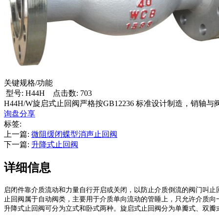
关键规格/功能
型号: H44H
点击数: 703
H44H/W旋启式止回阀严格按GB12236 标准设计制造
询盘
分享
标签:
上一篇:
微阻缓闭蝶型消声止回阀
下一篇:
升降式止回阀
详细信息
启闭件靠介质流动和力量自行开启或关闭，以防止介质倒流的阀门叫止
止回阀
属于自动阀类，主要用于介质单向流动的管睡上，只允许介质向
升降式止回阀
可分为立式和卧式两种。旋启式止回阀分为单瓣式、双瓣