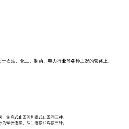
泛应用于石油、化工、制药、电力行业等各种工况的管路上。
阀
、
旋启式止回阀
和
蝶式止回阀
三种。
分为螺纹连接、法兰连接和焊接三种。